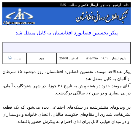
خانه
آرشیو
جستجو
ارسال عکس و مطلب
RSS
پیکر نخستین فضانورد افغانستان به کابل منتقل شد
تاریخ انتشار:
۱۸:۱۲ ۱۴۰۵/۴/۱۵
کد خبر: 200491
منبع:
پرینت
پیکر عبدالاحد مومند، نخستین فضانورد افغانستان، روز دوشنبه ۱۵ سرطان
از آلمان به کابل منتقل شد.
آقای مومند حدود دو هفته پیش به تاریخ ۳۱ جوزا، در شهر شتوتگارت آلمان،
در پی بیماری و در سن ۶۷ سالگی درگذشت.
در ویدیوهای منتشرشده در شبکه‌های اجتماعی دیده می‌شود که یک قطعه
تشریفات، شماری از مقام‌های حکومت طالبان، اعضای خانواده و دوستداران
او در میدان هوایی کابل برای ادای احترام به پیکرش حضور یافته‌اند.