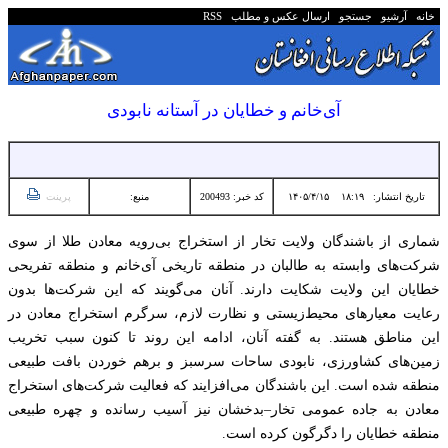
خانه
آرشیو
جستجو
ارسال عکس و مطلب
RSS
آی‌خانم و خطایان در آستانه نابودی
تاریخ انتشار:
۱۸:۱۹ ۱۴۰۵/۴/۱۵
کد خبر: 200493
منبع:
پرینت
شماری از باشندگان ولایت تخار از استخراج بی‌رویه معادن طلا از سوی
شرکت‌های وابسته به طالبان در منطقه تاریخی آی‌خانم و منطقه تفریحی
خطایان این ولایت شکایت دارند. آنان می‌گویند که این شرکت‌ها بدون
رعایت معیارهای محیط‌زیستی و نظارت لازم، سرگرم استخراج معادن در
این مناطق هستند. به گفته آنان، ادامه این روند تا کنون سبب تخریب
زمین‌های کشاورزی، نابودی ساحات سرسبز و برهم خوردن بافت طبیعی
منطقه شده است. این باشندگان می‌افزایند که فعالیت شرکت‌های استخراج
معادن به جاده عمومی تخار–بدخشان نیز آسیب رسانده و چهره طبیعی
منطقه خطایان را دگرگون کرده است.