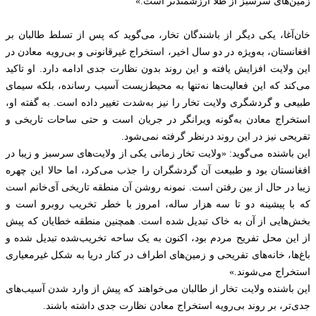
زمین‌های سرسبز از طلا ارزشمندتر است.»
خان‌آغا، یکی دیگر از باشندگان تخار، می‌گوید که پس از تسلط طالبان بر
افغانستان، به‌ویژه در دو سال اخیر، استخراج غیرقانونی و بی‌رویه معادن در
این ولایت افزایش یافته و این روند بدون نظارت جدی ادامه دارد. او تاکید
می‌کند که این فعالیت‌ها نه‌تنها به محیط‌زیست آسیب رسانده، بلکه سیمای
طبیعی و گردشگری ولایت تخار را نیز به‌شدت تغییر داده است. به گفته او،
استخراج معادن به‌گونه ویرانگر در جریان است و حتی ساحات تاریخی و
تفریحی نیز در این روند درنظر گرفته نمی‌شود.
این باشنده می‌گوید: «ولایت تخار زمانی یکی از ولایت‌های سرسبز و زیبا در
افغانستان بود و طبیعت آن گردشگران را جذب می‌کرد، اما حالا این چهره
زیبا در حال از بین رفتن است. نمونه روشن آن منطقه تاریخی آی‌خانم است
که با پیشینه دو تا سه هزار ساله، امروز با خطر تخریب روبرو است و
بخش‌هایی از آن به خاک تبدیل شده است. همچنین منطقه خطایان که پیش
از این محل تفریح مردم بود، اکنون به یک ساحه تخریب‌شده تبدیل شده و
باغ‌ها، خانه‌های تفریحی و زمین‌های اطراف در کنار دریا به شکل غیرمعیاری
استخراج می‌شوند.»
این باشنده ولایت تخار از طالبان می‌خواهند که پیش از وارد شدن آسیب‌های
جدی‌تر، بر روند بی‌رویه استخراج معادن نظارت جدی داشته باشند.