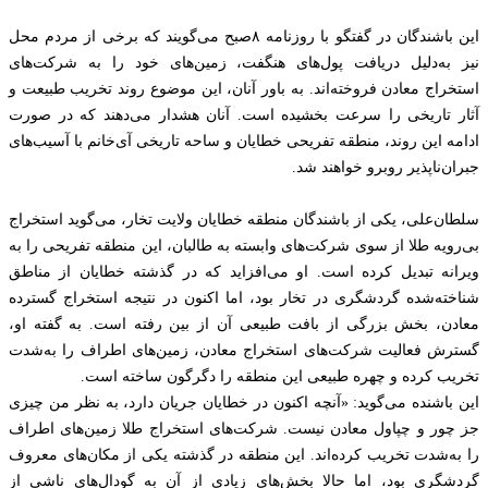
این باشندگان در گفتگو با روزنامه ۸صبح می‌گویند که برخی از مردم محل
نیز به‌دلیل دریافت پول‌های هنگفت، زمین‌های خود را به شرکت‌های
استخراج معادن فروخته‌اند. به باور آنان، این موضوع روند تخریب طبیعت و
آثار تاریخی را سرعت بخشیده است. آنان هشدار می‌دهند که در صورت
ادامه این روند، منطقه تفریحی خطایان و ساحه تاریخی آی‌خانم با آسیب‌های
جبران‌ناپذیر روبرو خواهند شد.
سلطان‌علی، یکی از باشندگان منطقه خطایان ولایت تخار، می‌گوید استخراج
بی‌رویه طلا از سوی شرکت‌های وابسته به طالبان، این منطقه تفریحی را به
ویرانه تبدیل کرده است. او می‌افزاید که در گذشته خطایان از مناطق
شناخته‌شده گردشگری در تخار بود، اما اکنون در نتیجه استخراج گسترده
معادن، بخش بزرگی از بافت طبیعی آن از بین رفته است. به گفته او،
گسترش فعالیت شرکت‌های استخراج معادن، زمین‌های اطراف را به‌شدت
تخریب کرده و چهره طبیعی این منطقه را دگرگون ساخته است.
این باشنده می‌گوید: «آنچه اکنون در خطایان جریان دارد، به نظر من چیزی
جز چور و چپاول معادن نیست. شرکت‌های استخراج طلا زمین‌های اطراف
را به‌شدت تخریب کرده‌اند. این منطقه در گذشته یکی از مکان‌های معروف
گردشگری بود، اما حالا بخش‌های زیادی از آن به گودال‌های ناشی از