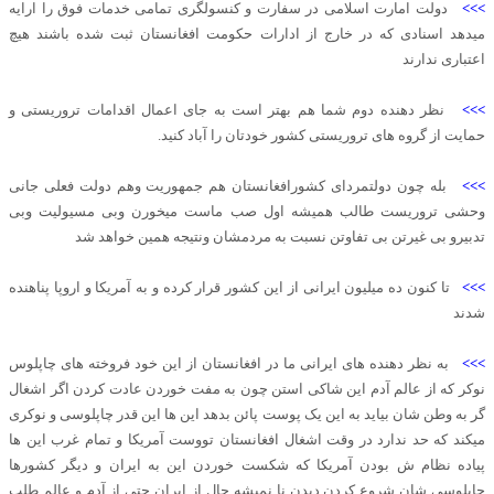
>>>
دولت امارت اسلامی در سفارت و کنسولگری تمامی خدمات فوق را ارایه
میدهد اسنادی که در خارج از ادارات حکومت افغانستان ثبت شده باشند هیچ
اعتباری ندارند
>>>
نظر دهنده دوم شما هم بهتر است به جای اعمال اقدامات تروریستی و
حمایت از گروه های تروریستی کشور خودتان را آباد کنید.
>>>
بله چون دولتمردای کشورافغانستان هم جمهوریت وهم دولت فعلی جانی
وحشی تروریست طالب همیشه اول صب ماست میخورن وبی مسیولیت وبی
تدبیرو بی غیرتن بی تفاوتن نسبت به مردمشان ونتیجه همین خواهد شد
>>>
تا کنون ده میلیون ایرانی از این کشور قرار کرده و به آمریکا و اروپا پناهنده
شدند
>>>
به نظر دهنده های ایرانی ما در افغانستان از این خود فروخته های چاپلوس
نوکر که از عالم آدم این شاکی استن چون به مفت خوردن عادت کردن اگر اشغال
گر به وطن شان بیاید به این یک پوست پائن بدهد این ها این قدر چاپلوسی و نوکری
میکند که حد ندارد در وقت اشغال افغانستان تووست آمریکا و تمام غرب این ها
پیاده نظام ش بودن آمریکا که شکست خوردن این به ایران و دیگر کشورها
چاپلوسی شان شروع کردن دیدن نا نمیشه حال از ایران حتی از آدم و عالم طلب