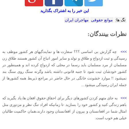
این خبر را به اشتراک بگذارید
تگ ها:
موانع حقوقی
مهاجران ایران
نظرات بینندگان:
>>>
چه گزارش بی اساسی ؟؟؟ سفارت ها و نمایندگیهای هر کشور موظف به
رسیدگی و ثبت ازدواج و طلاق و تولد و سایر امور اتباع آن کشور هستند طلاق زن
مسلمان از مرد مسلمان باید رسما در محلی که ازدواج کرده اند و همینطور در
کشور خودشان ثبت شود تا جنبه قانونی داشته باشد وگرنه سنگ روی سنگ بند
نمیشود !! موارد خشونت خانگی در حال حاضر در مراجع ذیربط همه کشورها از
جمله ایران رسیدگی میشود ...
>>>
به جای متهم کردن کشورهای دیگر برای احقاق حقوق افغان ها،یاد بگیرید که
باهم زندگی کنید و کشور خود را بسازید. تا زمانیکه افراد تنگ نظر و مزدوری مثل
امثال شما در افغانستان و بیرون از افغانستان وجود دارند،همان حاکمیت طالبان
خیلی هم خوب است.