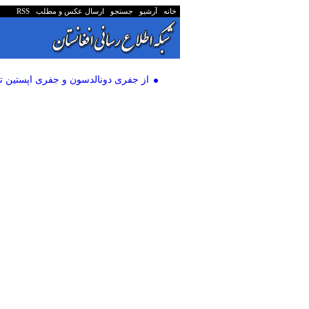
خانه
آرشیو
جستجو
ارسال عکس و مطلب
RSS
از جفری دونالدسون و جفری اپستین تا