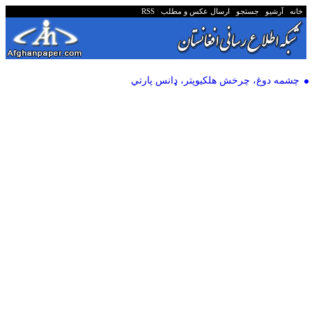
خانه
آرشیو
جستجو
ارسال عکس و مطلب
RSS
چشمه دوغ، چرخش هلکیوپتر، ډانس پارتي